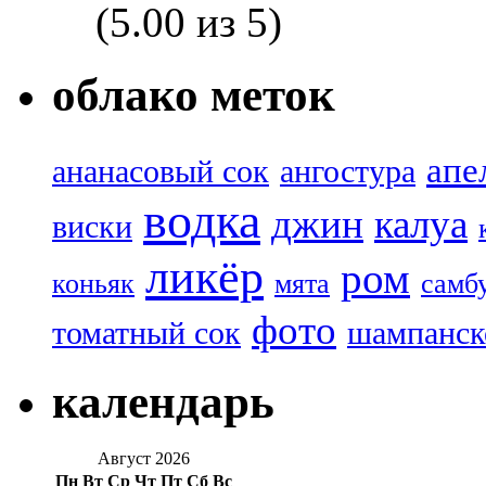
(5.00 из 5)
облако меток
апе
ананасовый сок
ангостура
водка
джин
калуа
виски
ликёр
ром
коньяк
мята
самб
фото
томатный сок
шампанск
календарь
Август 2026
Пн
Вт
Ср
Чт
Пт
Сб
Вс